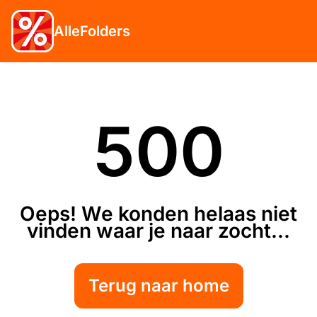
AlleFolders
500
Oeps! We konden helaas niet
vinden waar je naar zocht...
Terug naar home