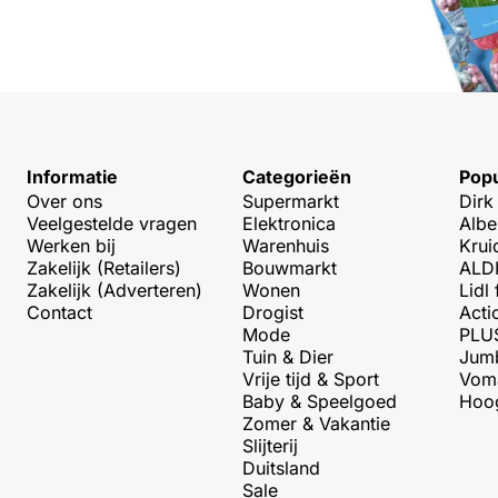
Informatie
Categorieën
Popu
Over ons
Supermarkt
Dirk
Veelgestelde vragen
Elektronica
Albe
Werken bij
Warenhuis
Krui
Zakelijk (Retailers)
Bouwmarkt
ALDI
Zakelijk (Adverteren)
Wonen
Lidl 
Contact
Drogist
Acti
Mode
PLUS
Tuin & Dier
Jumb
Vrije tijd & Sport
Voma
Baby & Speelgoed
Hoog
Zomer & Vakantie
Slijterij
Duitsland
Sale