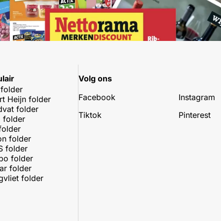
lair
Volg ons
 folder
Facebook
Instagram
rt Heijn folder
dvat folder
Tiktok
Pinterest
 folder
folder
on folder
 folder
o folder
r folder
vliet folder