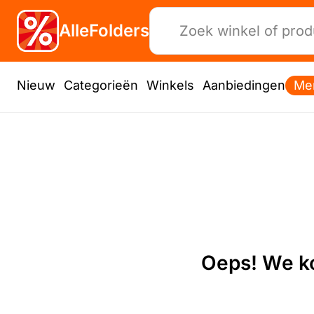
AlleFolders
Nieuw
Categorieën
Winkels
Aanbiedingen
Me
Oeps! We ko