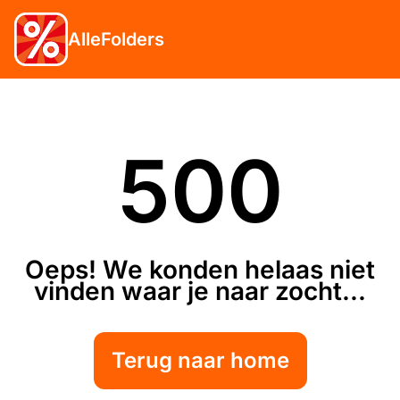
AlleFolders
500
Oeps! We konden helaas niet
vinden waar je naar zocht...
Terug naar home