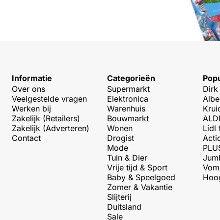
Informatie
Categorieën
Popu
Over ons
Supermarkt
Dirk
Veelgestelde vragen
Elektronica
Albe
Werken bij
Warenhuis
Krui
Zakelijk (Retailers)
Bouwmarkt
ALDI
Zakelijk (Adverteren)
Wonen
Lidl 
Contact
Drogist
Acti
Mode
PLUS
Tuin & Dier
Jumb
Vrije tijd & Sport
Voma
Baby & Speelgoed
Hoog
Zomer & Vakantie
Slijterij
Duitsland
Sale