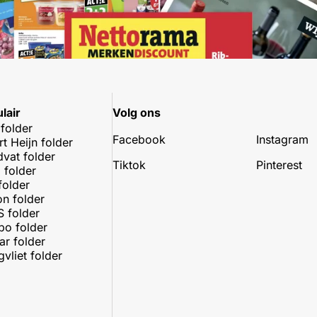
lair
Volg ons
 folder
Facebook
Instagram
rt Heijn folder
dvat folder
Tiktok
Pinterest
 folder
folder
on folder
 folder
o folder
r folder
vliet folder