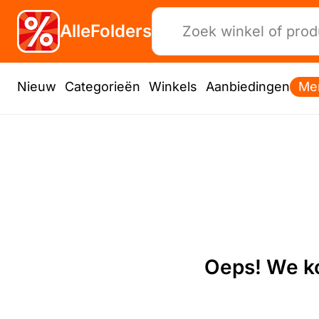
AlleFolders
Nieuw
Categorieën
Winkels
Aanbiedingen
Me
Oeps! We ko