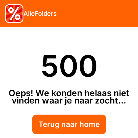
AlleFolders
500
Oeps! We konden helaas niet
vinden waar je naar zocht...
Terug naar home