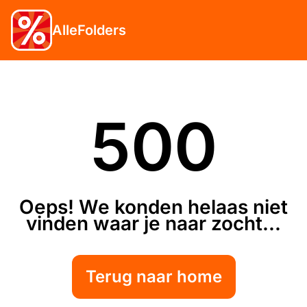
AlleFolders
500
Oeps! We konden helaas niet
vinden waar je naar zocht...
Terug naar home