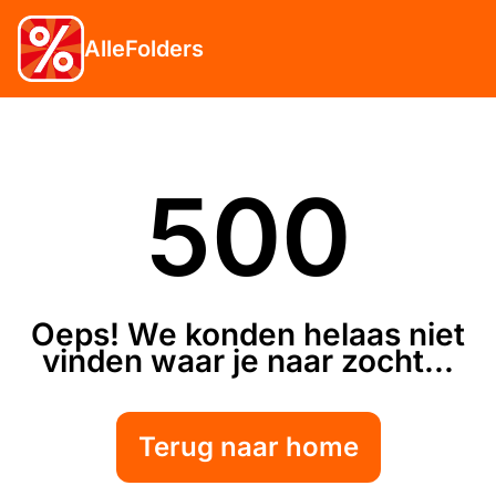
AlleFolders
500
Oeps! We konden helaas niet
vinden waar je naar zocht...
Terug naar home