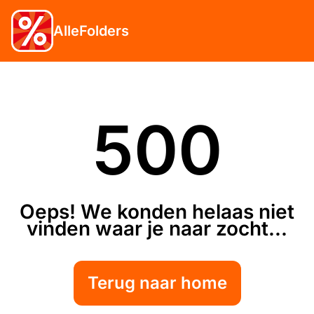
AlleFolders
500
Oeps! We konden helaas niet
vinden waar je naar zocht...
Terug naar home