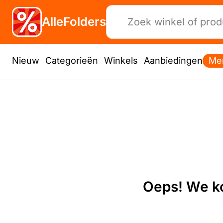
AlleFolders
Nieuw
Categorieën
Winkels
Aanbiedingen
Me
Oeps! We ko