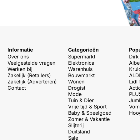
Informatie
Categorieën
Popu
Over ons
Supermarkt
Dirk
Veelgestelde vragen
Elektronica
Albe
Werken bij
Warenhuis
Krui
Zakelijk (Retailers)
Bouwmarkt
ALDI
Zakelijk (Adverteren)
Wonen
Lidl 
Contact
Drogist
Acti
Mode
PLUS
Tuin & Dier
Jumb
Vrije tijd & Sport
Voma
Baby & Speelgoed
Hoog
Zomer & Vakantie
Slijterij
Duitsland
Sale