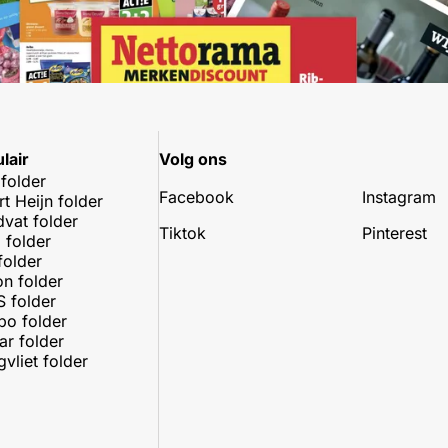
lair
Volg ons
 folder
Facebook
Instagram
rt Heijn folder
dvat folder
Tiktok
Pinterest
 folder
folder
on folder
 folder
o folder
r folder
vliet folder