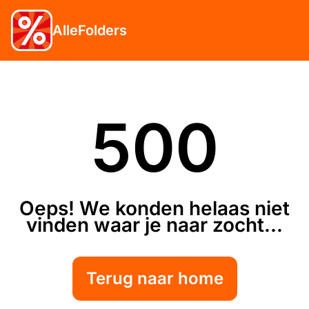
AlleFolders
500
Oeps! We konden helaas niet
vinden waar je naar zocht...
Terug naar home