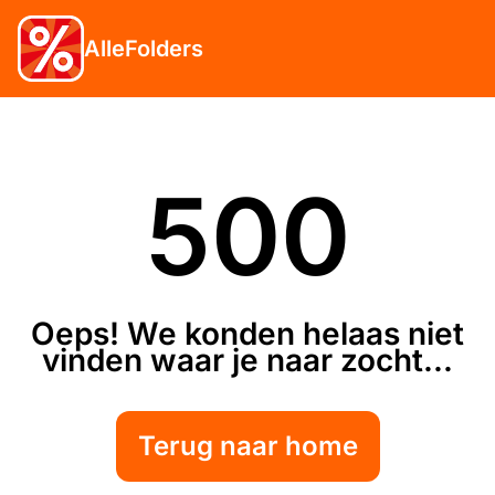
AlleFolders
500
Oeps! We konden helaas niet
vinden waar je naar zocht...
Terug naar home