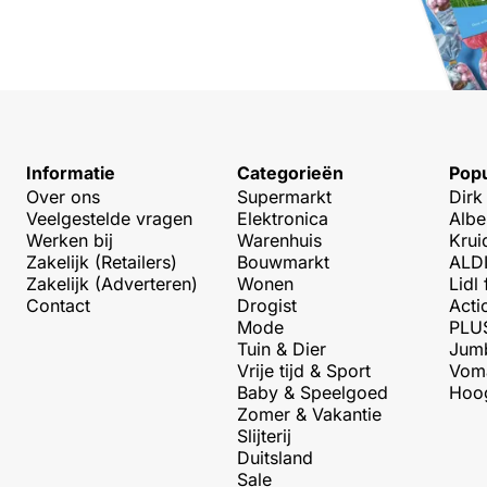
Informatie
Categorieën
Popu
Over ons
Supermarkt
Dirk
Veelgestelde vragen
Elektronica
Albe
Werken bij
Warenhuis
Krui
Zakelijk (Retailers)
Bouwmarkt
ALDI
Zakelijk (Adverteren)
Wonen
Lidl 
Contact
Drogist
Acti
Mode
PLUS
Tuin & Dier
Jumb
Vrije tijd & Sport
Voma
Baby & Speelgoed
Hoog
Zomer & Vakantie
Slijterij
Duitsland
Sale