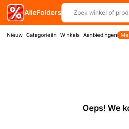
AlleFolders
Nieuw
Categorieën
Winkels
Aanbiedingen
Me
Oeps! We ko