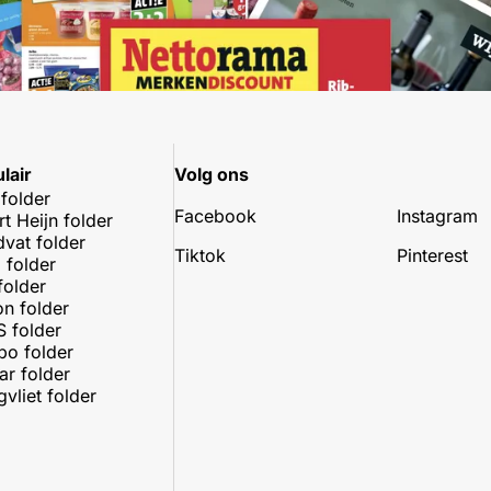
lair
Volg ons
 folder
Facebook
Instagram
rt Heijn folder
dvat folder
Tiktok
Pinterest
 folder
folder
on folder
 folder
o folder
r folder
vliet folder