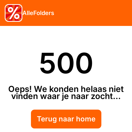
AlleFolders
500
Oeps! We konden helaas niet
vinden waar je naar zocht...
Terug naar home