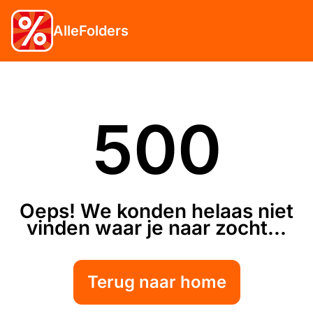
AlleFolders
500
Oeps! We konden helaas niet
vinden waar je naar zocht...
Terug naar home