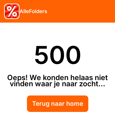
AlleFolders
500
Oeps! We konden helaas niet
vinden waar je naar zocht...
Terug naar home