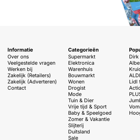
Informatie
Categorieën
Popu
Over ons
Supermarkt
Dirk
Veelgestelde vragen
Elektronica
Albe
Werken bij
Warenhuis
Krui
Zakelijk (Retailers)
Bouwmarkt
ALDI
Zakelijk (Adverteren)
Wonen
Lidl 
Contact
Drogist
Acti
Mode
PLUS
Tuin & Dier
Jumb
Vrije tijd & Sport
Voma
Baby & Speelgoed
Hoog
Zomer & Vakantie
Slijterij
Duitsland
Sale