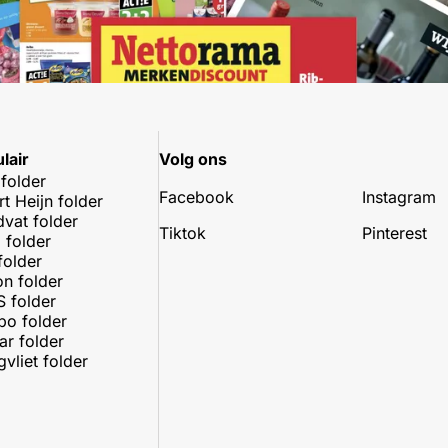
lair
Volg ons
 folder
Facebook
Instagram
rt Heijn folder
dvat folder
Tiktok
Pinterest
 folder
folder
on folder
 folder
o folder
r folder
vliet folder