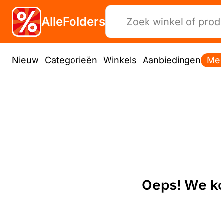
AlleFolders
Nieuw
Categorieën
Winkels
Aanbiedingen
Me
Oeps! We ko