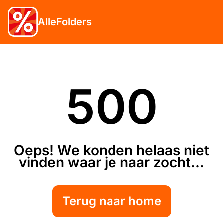
AlleFolders
500
Oeps! We konden helaas niet
vinden waar je naar zocht...
Terug naar home