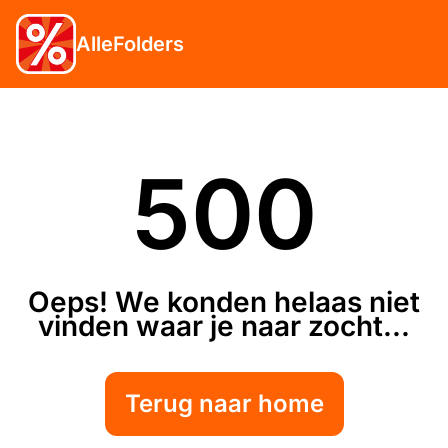
AlleFolders
500
Oeps! We konden helaas niet
vinden waar je naar zocht...
Terug naar home