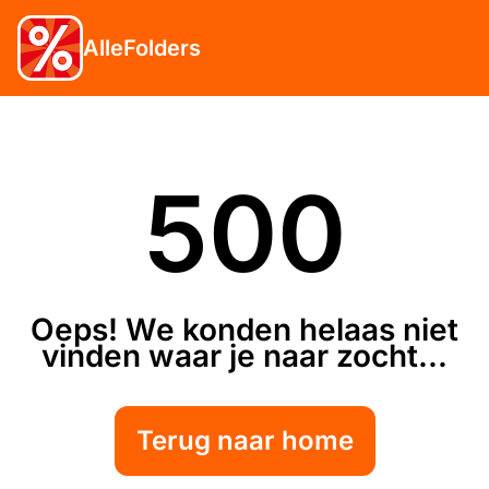
AlleFolders
500
Oeps! We konden helaas niet
vinden waar je naar zocht...
Terug naar home