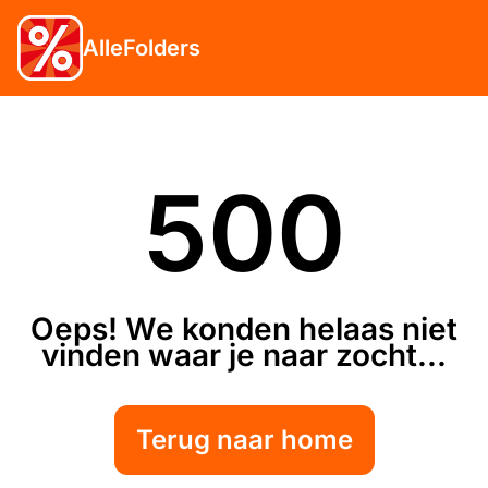
AlleFolders
500
Oeps! We konden helaas niet
vinden waar je naar zocht...
Terug naar home