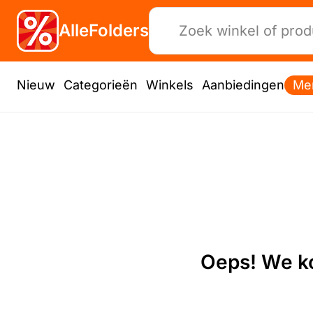
AlleFolders
Nieuw
Categorieën
Winkels
Aanbiedingen
Me
Oeps! We ko