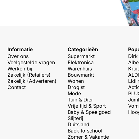
Informatie
Categorieën
Popu
Over ons
Supermarkt
Dirk
Veelgestelde vragen
Elektronica
Albe
Werken bij
Warenhuis
Krui
Zakelijk (Retailers)
Bouwmarkt
ALDI
Zakelijk (Adverteren)
Wonen
Lidl 
Contact
Drogist
Acti
Mode
PLUS
Tuin & Dier
Jumb
Vrije tijd & Sport
Voma
Baby & Speelgoed
Hoog
Slijterij
Duitsland
Back to school
Zomer & Vakantie