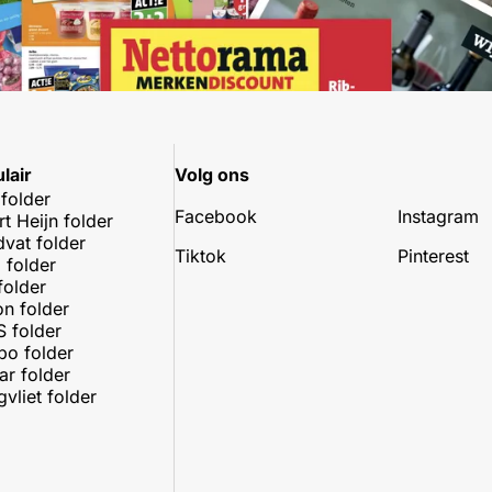
lair
Volg ons
 folder
Facebook
Instagram
rt Heijn folder
dvat folder
Tiktok
Pinterest
 folder
folder
on folder
 folder
o folder
r folder
vliet folder