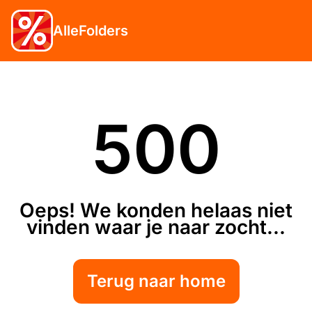
AlleFolders
500
Oeps! We konden helaas niet
vinden waar je naar zocht...
Terug naar home