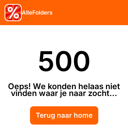
AlleFolders
500
Oeps! We konden helaas niet
vinden waar je naar zocht...
Terug naar home