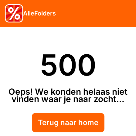
AlleFolders
500
Oeps! We konden helaas niet
vinden waar je naar zocht...
Terug naar home