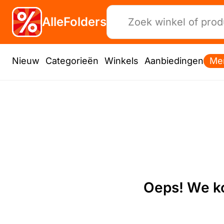
AlleFolders
Nieuw
Categorieën
Winkels
Aanbiedingen
Me
Oeps! We ko