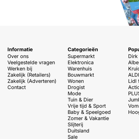
Informatie
Categorieën
Popu
Over ons
Supermarkt
Dirk
Veelgestelde vragen
Elektronica
Albe
Werken bij
Warenhuis
Krui
Zakelijk (Retailers)
Bouwmarkt
ALDI
Zakelijk (Adverteren)
Wonen
Lidl 
Contact
Drogist
Acti
Mode
PLUS
Tuin & Dier
Jumb
Vrije tijd & Sport
Voma
Baby & Speelgoed
Hoog
Zomer & Vakantie
Slijterij
Duitsland
Sale