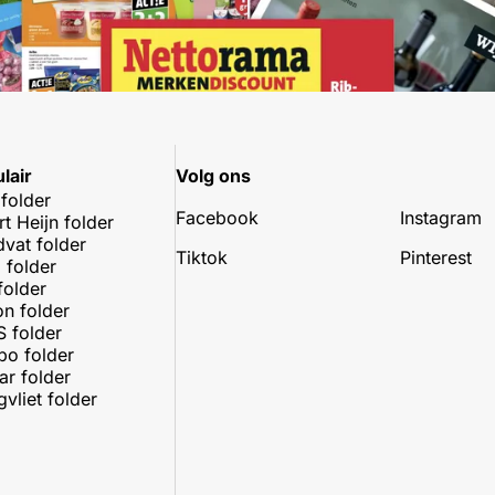
lair
Volg ons
 folder
Facebook
Instagram
rt Heijn folder
dvat folder
Tiktok
Pinterest
 folder
folder
on folder
 folder
o folder
r folder
vliet folder