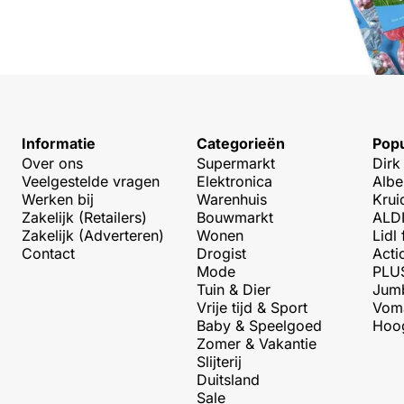
Informatie
Categorieën
Popu
Over ons
Supermarkt
Dirk
Veelgestelde vragen
Elektronica
Albe
Werken bij
Warenhuis
Krui
Zakelijk (Retailers)
Bouwmarkt
ALDI
Zakelijk (Adverteren)
Wonen
Lidl 
Contact
Drogist
Acti
Mode
PLUS
Tuin & Dier
Jumb
Vrije tijd & Sport
Voma
Baby & Speelgoed
Hoog
Zomer & Vakantie
Slijterij
Duitsland
Sale