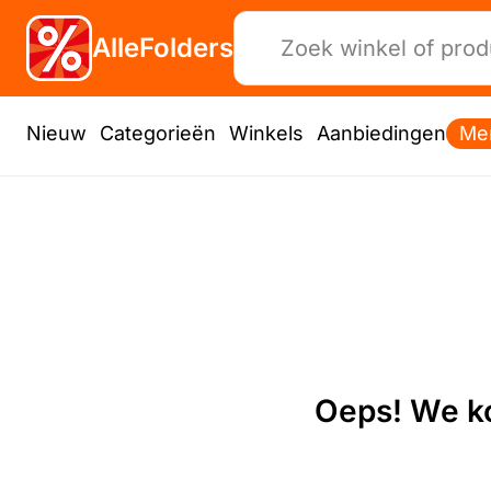
AlleFolders
Nieuw
Categorieën
Winkels
Aanbiedingen
Me
Oeps! We ko