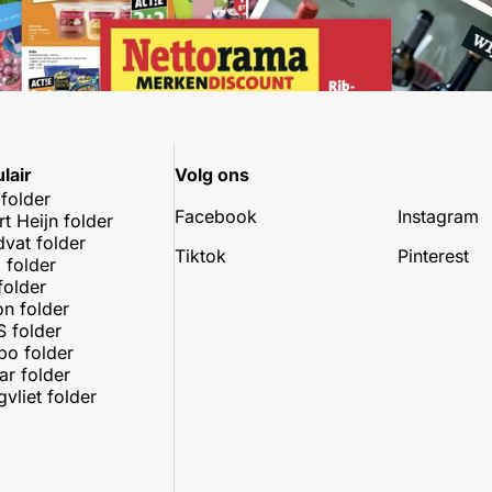
lair
Volg ons
 folder
Facebook
Instagram
rt Heijn folder
dvat folder
Tiktok
Pinterest
 folder
folder
on folder
 folder
o folder
r folder
vliet folder