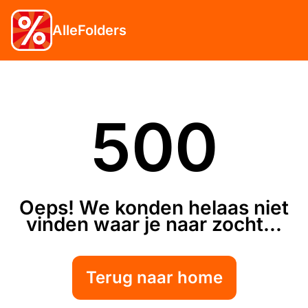
AlleFolders
500
Oeps! We konden helaas niet
vinden waar je naar zocht...
Terug naar home