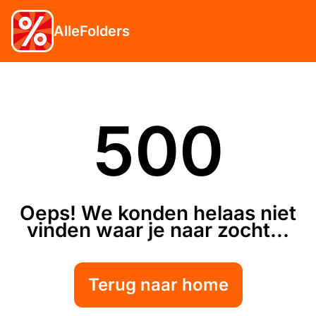
AlleFolders
500
Oeps! We konden helaas niet
vinden waar je naar zocht...
Terug naar home