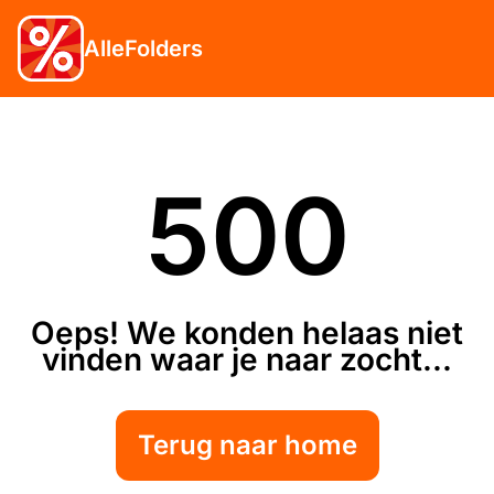
AlleFolders
500
Oeps! We konden helaas niet
vinden waar je naar zocht...
Terug naar home