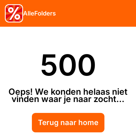
AlleFolders
500
Oeps! We konden helaas niet
vinden waar je naar zocht...
Terug naar home