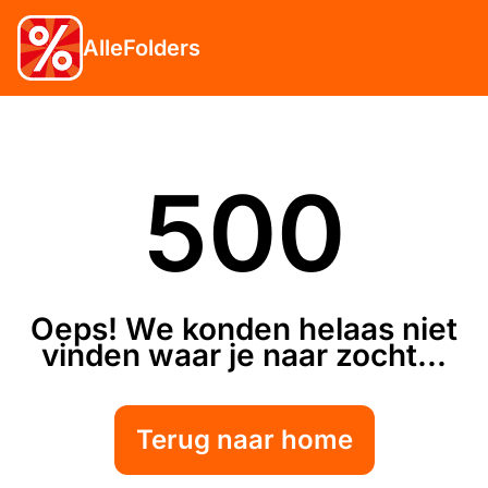
AlleFolders
500
Oeps! We konden helaas niet
vinden waar je naar zocht...
Terug naar home