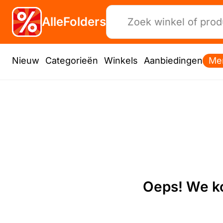
AlleFolders
Nieuw
Categorieën
Winkels
Aanbiedingen
Me
Oeps! We ko