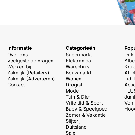
Informatie
Categorieën
Popu
Over ons
Supermarkt
Dirk
Veelgestelde vragen
Elektronica
Albe
Werken bij
Warenhuis
Krui
Zakelijk (Retailers)
Bouwmarkt
ALDI
Zakelijk (Adverteren)
Wonen
Lidl 
Contact
Drogist
Acti
Mode
PLUS
Tuin & Dier
Jumb
Vrije tijd & Sport
Voma
Baby & Speelgoed
Hoog
Zomer & Vakantie
Slijterij
Duitsland
Sale