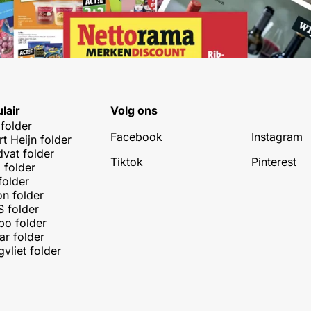
lair
Volg ons
 folder
Facebook
Instagram
rt Heijn folder
dvat folder
Tiktok
Pinterest
 folder
folder
on folder
 folder
o folder
r folder
vliet folder