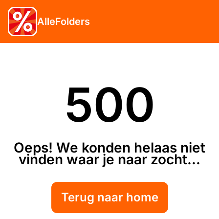
AlleFolders
500
Oeps! We konden helaas niet
vinden waar je naar zocht...
Terug naar home