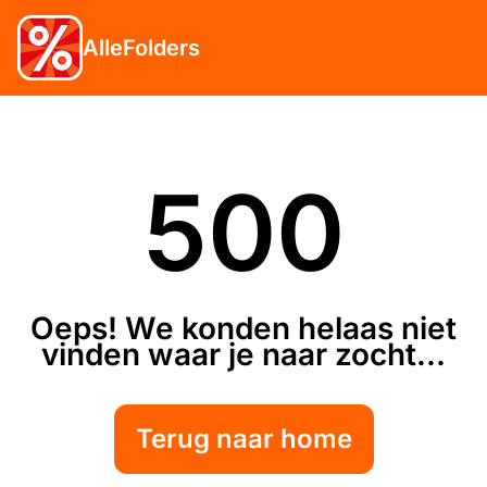
AlleFolders
500
Oeps! We konden helaas niet
vinden waar je naar zocht...
Terug naar home