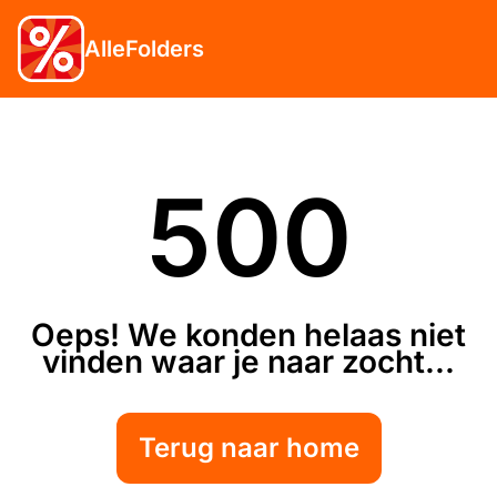
AlleFolders
500
Oeps! We konden helaas niet
vinden waar je naar zocht...
Terug naar home