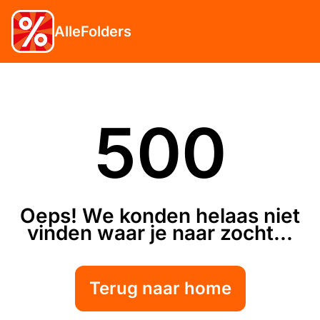
AlleFolders
500
Oeps! We konden helaas niet
vinden waar je naar zocht...
Terug naar home