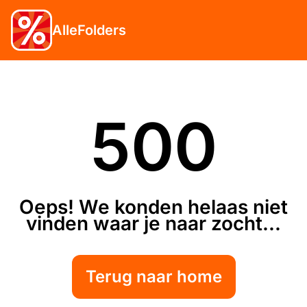
AlleFolders
500
Oeps! We konden helaas niet
vinden waar je naar zocht...
Terug naar home