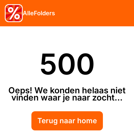
AlleFolders
500
Oeps! We konden helaas niet
vinden waar je naar zocht...
Terug naar home