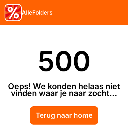
AlleFolders
500
Oeps! We konden helaas niet
vinden waar je naar zocht...
Terug naar home