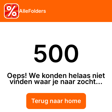
AlleFolders
500
Oeps! We konden helaas niet
vinden waar je naar zocht...
Terug naar home