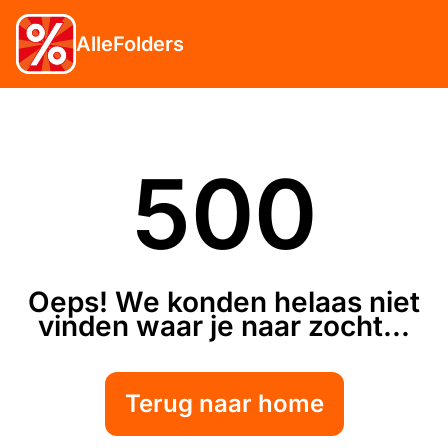
AlleFolders
500
Oeps! We konden helaas niet
vinden waar je naar zocht...
Terug naar home