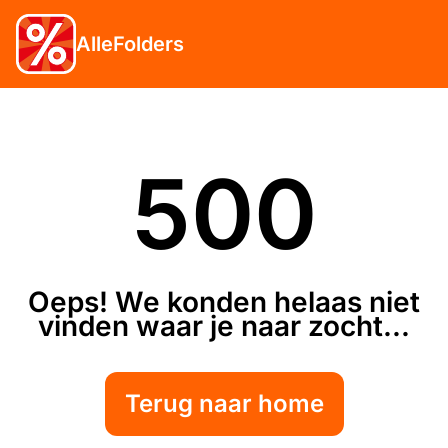
AlleFolders
500
Oeps! We konden helaas niet
vinden waar je naar zocht...
Terug naar home