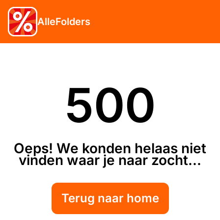
AlleFolders
500
Oeps! We konden helaas niet
vinden waar je naar zocht...
Terug naar home