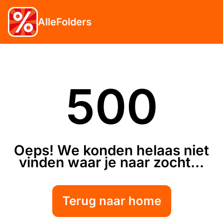
AlleFolders
500
Oeps! We konden helaas niet
vinden waar je naar zocht...
Terug naar home