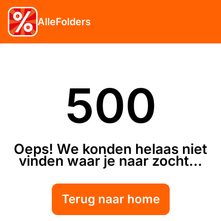
AlleFolders
500
Oeps! We konden helaas niet
vinden waar je naar zocht...
Terug naar home