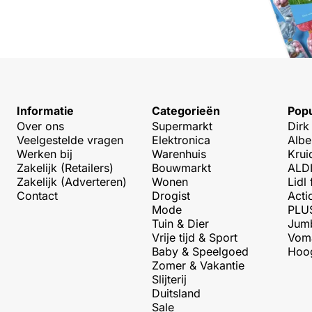
Informatie
Categorieën
Popu
Over ons
Supermarkt
Dirk
Veelgestelde vragen
Elektronica
Albe
Werken bij
Warenhuis
Krui
Zakelijk (Retailers)
Bouwmarkt
ALDI
Zakelijk (Adverteren)
Wonen
Lidl 
Contact
Drogist
Acti
Mode
PLUS
Tuin & Dier
Jumb
Vrije tijd & Sport
Voma
Baby & Speelgoed
Hoog
Zomer & Vakantie
Slijterij
Duitsland
Sale