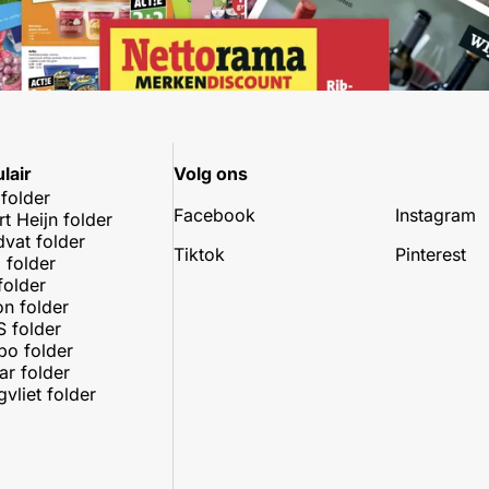
lair
Volg ons
 folder
Facebook
Instagram
rt Heijn folder
dvat folder
Tiktok
Pinterest
 folder
folder
on folder
 folder
o folder
r folder
vliet folder