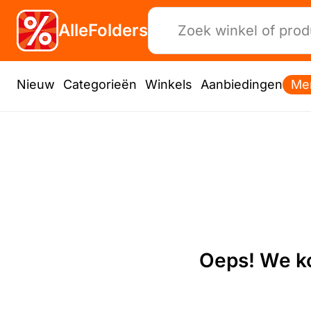
AlleFolders
Nieuw
Categorieën
Winkels
Aanbiedingen
Me
Oeps! We ko