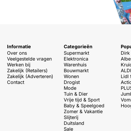
Informatie
Categorieën
Popu
Over ons
Supermarkt
Dirk
Veelgestelde vragen
Elektronica
Albe
Werken bij
Warenhuis
Krui
Zakelijk (Retailers)
Bouwmarkt
ALDI
Zakelijk (Adverteren)
Wonen
Lidl 
Contact
Drogist
Acti
Mode
PLUS
Tuin & Dier
Jumb
Vrije tijd & Sport
Voma
Baby & Speelgoed
Hoog
Zomer & Vakantie
Slijterij
Duitsland
Sale