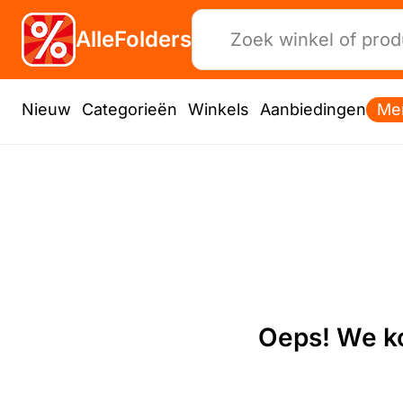
AlleFolders
Nieuw
Categorieën
Winkels
Aanbiedingen
Me
Oeps! We ko