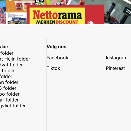
lair
Volg ons
 folder
Facebook
Instagram
rt Heijn folder
dvat folder
Tiktok
Pinterest
 folder
folder
on folder
 folder
o folder
r folder
vliet folder