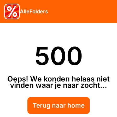
AlleFolders
500
Oeps! We konden helaas niet
vinden waar je naar zocht...
Terug naar home