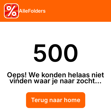
AlleFolders
500
Oeps! We konden helaas niet
vinden waar je naar zocht...
Terug naar home