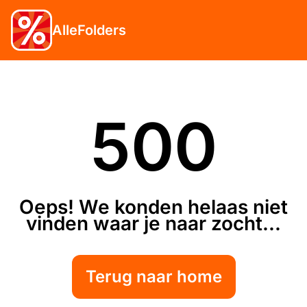
AlleFolders
500
Oeps! We konden helaas niet
vinden waar je naar zocht...
Terug naar home